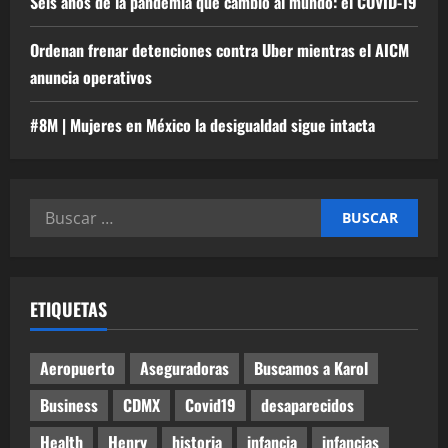
Seis años de la pandemia que cambió al mundo: el COVID-19
Ordenan frenar detenciones contra Uber mientras el AICM
anuncia operativos
#8M | Mujeres en México la desigualdad sigue intacta
Buscar:
ETIQUETAS
Aeropuerto
Aseguradoras
Buscamos a Karol
Business
CDMX
Covid19
desaparecidos
Health
Henry
historia
infancia
infancias