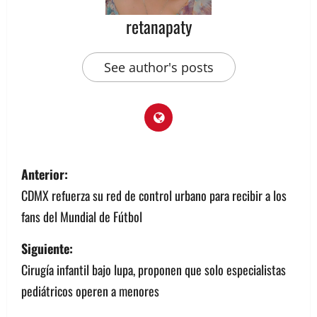
retanapaty
See author's posts
N
Anterior:
a
CDMX refuerza su red de control urbano para recibir a los
fans del Mundial de Fútbol
v
Siguiente:
e
Cirugía infantil bajo lupa, proponen que solo especialistas
g
pediátricos operen a menores
a