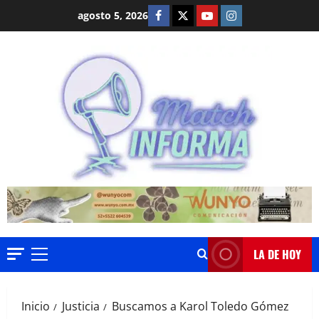
Saltar
Facebook
Twitter
Youtube
Instagram
agosto 5, 2026
al
contenido
LA DE HOY
Menú
principal
Inicio
Justicia
Buscamos a Karol Toledo Gómez