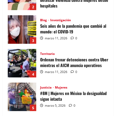
marzo 11, 2026
0
3
Territorio
Ordenan frenar detenciones contra Uber
mientras el AICM anuncia operativos
marzo 11, 2026
0
4
Justicia
Mujeres
#8M | Mujeres en México la desigualdad
sigue intacta
marzo 5, 2026
0
5
Blog
Mujeres
Territorio
Lanzan programa de salud en
comunidades indígenas de Chiapas
marzo 31, 2026
0
1