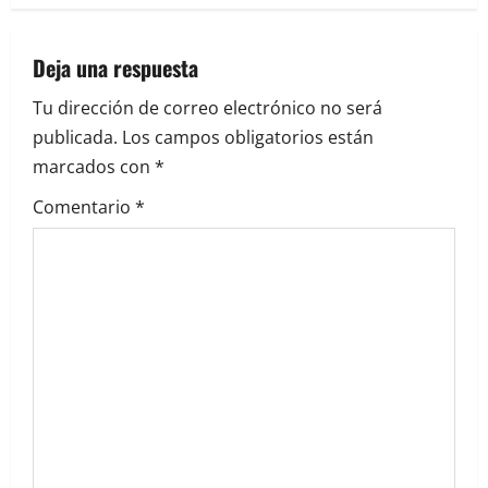
c
Deja una respuesta
i
Tu dirección de correo electrónico no será
ó
publicada.
Los campos obligatorios están
marcados con
*
n
Comentario
*
d
e
e
n
t
r