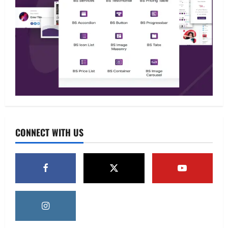
Defensoria
Justicia
Mujeres
Tu denuncia
Presentan “Protocolo Seguro” para
detectar violencia contra mujeres desde
hospitales
2
marzo 11, 2026
0
Blog
Investigación
Seis años de la pandemia que cambió al
mundo: el COVID-19
CONNECT WITH US
marzo 11, 2026
0
3
Territorio
Ordenan frenar detenciones contra Uber
mientras el AICM anuncia operativos
marzo 11, 2026
0
4