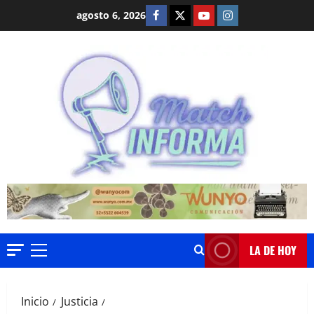
Saltar
Facebook
Twitter
Youtube
Instagram
agosto 6, 2026
al
contenido
LA DE HOY
Menú
principal
Inicio
Justicia