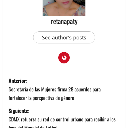
retanapaty
See author's posts
N
Anterior:
a
Secretaría de las Mujeres firma 28 acuerdos para
fortalecer la perspectiva de género
v
Siguiente:
e
CDMX refuerza su red de control urbano para recibir a los
g
fans del Mundial de Fútbol