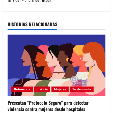
a
c
HISTORIAS RELACIONADAS
i
ó
n
d
e
e
Defensoria
Justicia
Mujeres
Tu denuncia
n
t
Presentan “Protocolo Seguro” para detectar
violencia contra mujeres desde hospitales