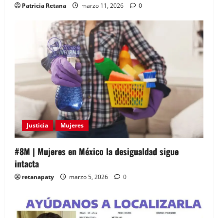
r
Patricia Retana
marzo 11, 2026
0
a
d
a
s
Justicia
Mujeres
#8M | Mujeres en México la desigualdad sigue
intacta
retanapaty
marzo 5, 2026
0